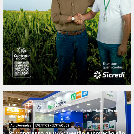
Home
EMPRESAS
AgroRevendas
8º Congresso ANDAV: Gestão e Inovação são destaques no
último dia
AgroRevendas
EVENTOS - DESTAQUES
8º Congresso ANDAV: Gestão e Inovação são