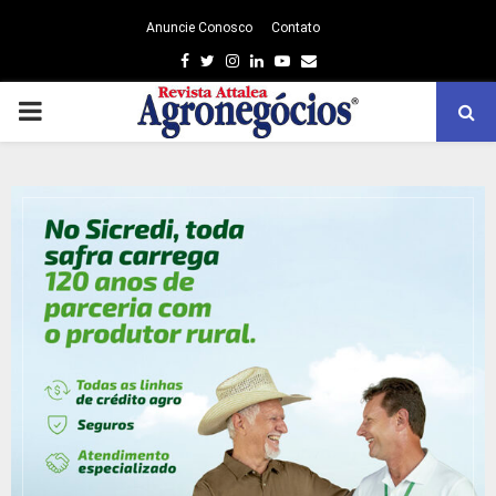
Anuncie Conosco
Contato
Facebook
Twitter
Instagram
Linkedin
Youtube
Email
PRIMARY
MENU