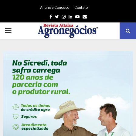
Anuncie Conosco
Contato
Facebook
Twitter
Instagram
Linkedin
Youtube
Email
PRIMARY
MENU