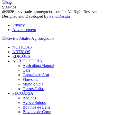
Siga-nos
Facebook
Twitter
Instagram
Linkedin
Youtube
Email
@2026 - revistadeagronegocios.com.br. All Right Reserved.
Designed and Developed by
PenciDesign
Privacy
Advertisement
Facebook
Twitter
Instagram
Linkedin
Youtube
Email
NOTÍCIAS
ARTIGOS
EDIÇÕES
AGRICULTURA
Agricultura Natural
Café
Cana-de-Açúcar
Florestais
Milho e Soja
Outros Grãos
PECUÁRIA
Abelhas
Aves e Suínos
Bovinos de Leite
Bovinos de Corte