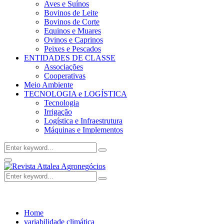
Aves e Suínos
Bovinos de Leite
Bovinos de Corte
Equinos e Muares
Ovinos e Caprinos
Peixes e Pescados
ENTIDADES DE CLASSE
Associações
Cooperativas
Meio Ambiente
TECNOLOGIA e LOGÍSTICA
Tecnologia
Irrigação
Logística e Infraestrutura
Máquinas e Implementos
Search
Search
for:
Facebook
Twitter
Instagram
Linkedin
Youtube
Email
Primary
Menu
Search
Search
for:
Home
variabilidade climática