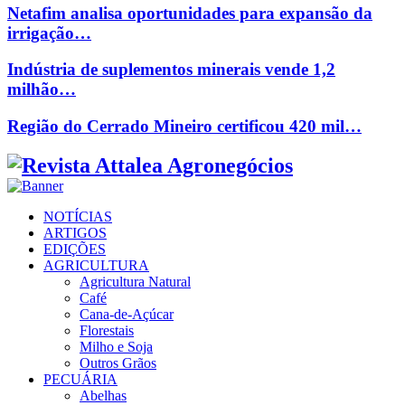
Netafim analisa oportunidades para expansão da
irrigação…
Indústria de suplementos minerais vende 1,2
milhão…
Região do Cerrado Mineiro certificou 420 mil…
Facebook
Twitter
Instagram
Linkedin
Youtube
Email
NOTÍCIAS
ARTIGOS
EDIÇÕES
AGRICULTURA
Agricultura Natural
Café
Cana-de-Açúcar
Florestais
Milho e Soja
Outros Grãos
PECUÁRIA
Abelhas