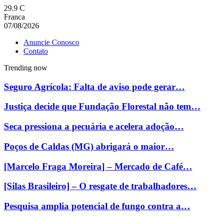
29.9
C
Franca
07/08/2026
Anuncie Conosco
Contato
Trending now
Seguro Agrícola: Falta de aviso pode gerar…
Justiça decide que Fundação Florestal não tem…
Seca pressiona a pecuária e acelera adoção…
Poços de Caldas (MG) abrigará o maior…
[Marcelo Fraga Moreira] – Mercado de Café…
[Silas Brasileiro] – O resgate de trabalhadores…
Pesquisa amplia potencial de fungo contra a…