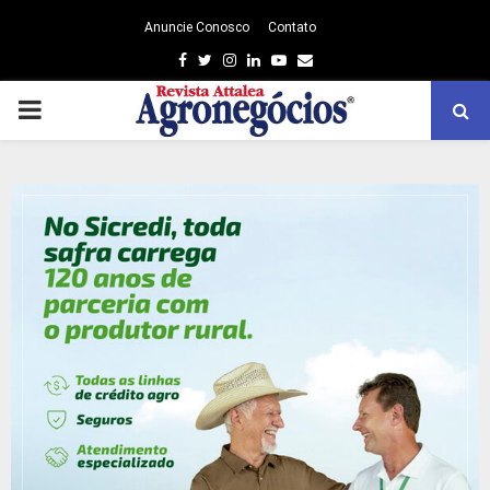
Anuncie Conosco
Contato
Facebook
Twitter
Instagram
Linkedin
Youtube
Email
PRIMARY
MENU