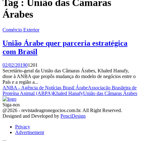
Tag : União das Câmaras
Árabes
Comércio Exterior
União Árabe quer parceria estratégica
com Brasil
02/02/2019
0
1201
Secretário-geral da União das Câmaras Árabes, Khaled Hanafy,
disse à ANBA que propôs mudança do modelo de negócios entre o
País e a região a...
ANBA - Agência de Notícias Brasil Árabe
Associação Brasileira de
Proteína Animal (ABPA)
Khaled Hanafy
União das Câmaras Árabes
Siga-nos
Facebook
Twitter
Instagram
Linkedin
Youtube
Email
@2026 - revistadeagronegocios.com.br. All Right Reserved.
Designed and Developed by
PenciDesign
Privacy
Advertisement