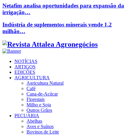
Netafim analisa oportunidades para expansão da
irrigação…
Indústria de suplementos minerais vende 1,2
milhão…
Facebook
Twitter
Instagram
Linkedin
Youtube
Email
NOTÍCIAS
ARTIGOS
EDIÇÕES
AGRICULTURA
Agricultura Natural
Café
Cana-de-Açúcar
Florestais
Milho e Soja
Outros Grãos
PECUÁRIA
Abelhas
Aves e Suínos
Bovinos de Leite