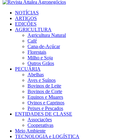
Facebook
Twitter
Instagram
Linkedin
Youtube
Email
NOTÍCIAS
ARTIGOS
EDIÇÕES
AGRICULTURA
Agricultura Natural
Café
Cana-de-Açúcar
Florestais
Milho e Soja
Outros Grãos
PECUÁRIA
Abelhas
Aves e Suínos
Bovinos de Leite
Bovinos de Corte
Equinos e Muares
Ovinos e Caprinos
Peixes e Pescados
ENTIDADES DE CLASSE
Associações
Cooperativas
Meio Ambiente
TECNOLOGIA e LOGÍSTICA