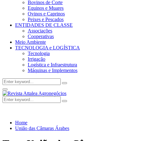
Bovinos de Corte
Equinos e Muares
Ovinos e Caprinos
Peixes e Pescados
ENTIDADES DE CLASSE
Associações
Cooperativas
Meio Ambiente
TECNOLOGIA e LOGÍSTICA
Tecnologia
Irrigação
Logística e Infraestrutura
Máquinas e Implementos
Search
Search
for:
Facebook
Twitter
Instagram
Linkedin
Youtube
Email
Primary
Menu
Search
Search
for:
Home
União das Câmaras Árabes