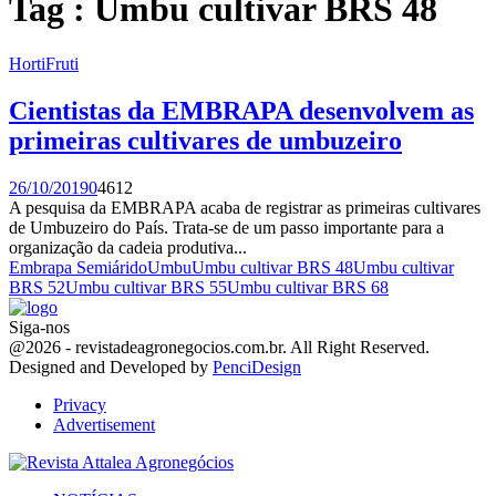
Tag : Umbu cultivar BRS 48
HortiFruti
Cientistas da EMBRAPA desenvolvem as
primeiras cultivares de umbuzeiro
26/10/2019
0
4612
A pesquisa da EMBRAPA acaba de registrar as primeiras cultivares
de Umbuzeiro do País. Trata-se de um passo importante para a
organização da cadeia produtiva...
Embrapa Semiárido
Umbu
Umbu cultivar BRS 48
Umbu cultivar
BRS 52
Umbu cultivar BRS 55
Umbu cultivar BRS 68
Siga-nos
Facebook
Twitter
Instagram
Linkedin
Youtube
Email
@2026 - revistadeagronegocios.com.br. All Right Reserved.
Designed and Developed by
PenciDesign
Privacy
Advertisement
Facebook
Twitter
Instagram
Linkedin
Youtube
Email