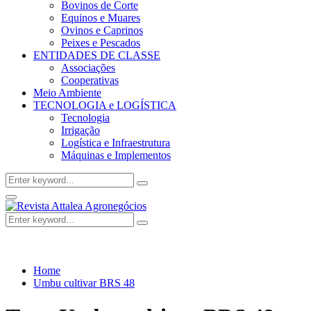
Bovinos de Corte
Equinos e Muares
Ovinos e Caprinos
Peixes e Pescados
ENTIDADES DE CLASSE
Associações
Cooperativas
Meio Ambiente
TECNOLOGIA e LOGÍSTICA
Tecnologia
Irrigação
Logística e Infraestrutura
Máquinas e Implementos
Search
Search
for:
Facebook
Twitter
Instagram
Linkedin
Youtube
Email
Primary
Menu
Search
Search
for:
Home
Umbu cultivar BRS 48