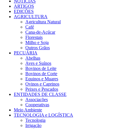
NOTÍCIAS
ARTIGOS
EDIÇÕES
AGRICULTURA
Agricultura Natural
Café
Cana-de-Açúcar
Florestais
Milho e Soja
Outros Grãos
PECUÁRIA
Abelhas
Aves e Suínos
Bovinos de Leite
Bovinos de Corte
Equinos e Muares
Ovinos e Caprinos
Peixes e Pescados
ENTIDADES DE CLASSE
Associações
Cooperativas
Meio Ambiente
TECNOLOGIA e LOGÍSTICA
Tecnologia
Irrigação