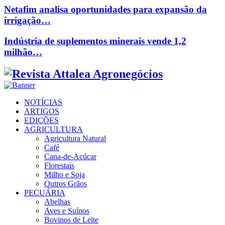
Netafim analisa oportunidades para expansão da
irrigação…
Indústria de suplementos minerais vende 1,2
milhão…
Facebook
Twitter
Instagram
Linkedin
Youtube
Email
NOTÍCIAS
ARTIGOS
EDIÇÕES
AGRICULTURA
Agricultura Natural
Café
Cana-de-Açúcar
Florestais
Milho e Soja
Outros Grãos
PECUÁRIA
Abelhas
Aves e Suínos
Bovinos de Leite