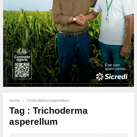
Home
Trichoderma asperellum
Tag : Trichoderma
asperellum