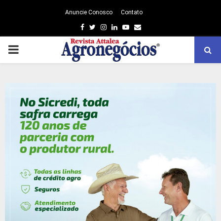
Anuncie Conosco
Contato
Facebook
Twitter
Instagram
Linkedin
Youtube
Email
PRIMARY
MENU