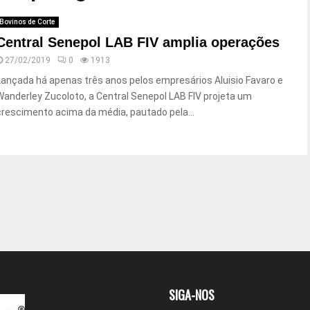
Bovinos de Corte
Central Senepol LAB FIV amplia operações
27/02/2019
0
1913
Lançada há apenas três anos pelos empresários Aluisio Favaro e
Wanderley Zucoloto, a Central Senepol LAB FIV projeta um
crescimento acima da média, pautado pela...
SIGA-NOS