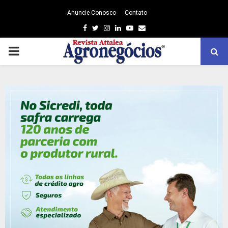
Anuncie Conosco
Contato
Facebook
Twitter
Instagram
Linkedin
Youtube
Email
PRIMARY
MENU