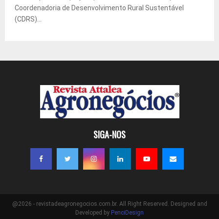
Coordenadoria de Desenvolvimento Rural Sustentável
(CDRS)...
SIGA-NOS
@2026 - revistadeagronegocios.com.br. All Right Reserved. Designed and
Developed by
PenciDesign