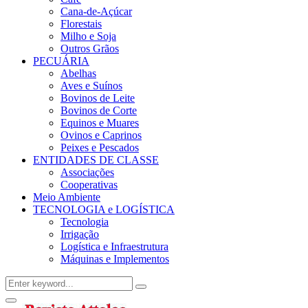
Cana-de-Açúcar
Florestais
Milho e Soja
Outros Grãos
PECUÁRIA
Abelhas
Aves e Suínos
Bovinos de Leite
Bovinos de Corte
Equinos e Muares
Ovinos e Caprinos
Peixes e Pescados
ENTIDADES DE CLASSE
Associações
Cooperativas
Meio Ambiente
TECNOLOGIA e LOGÍSTICA
Tecnologia
Irrigação
Logística e Infraestrutura
Máquinas e Implementos
Search
Search
for:
Facebook
Twitter
Instagram
Linkedin
Youtube
Email
Primary