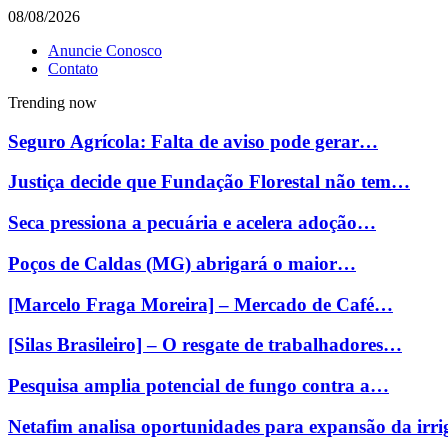
08/08/2026
Anuncie Conosco
Contato
Trending now
Seguro Agrícola: Falta de aviso pode gerar…
Justiça decide que Fundação Florestal não tem…
Seca pressiona a pecuária e acelera adoção…
Poços de Caldas (MG) abrigará o maior…
[Marcelo Fraga Moreira] – Mercado de Café…
[Silas Brasileiro] – O resgate de trabalhadores…
Pesquisa amplia potencial de fungo contra a…
Netafim analisa oportunidades para expansão da ir