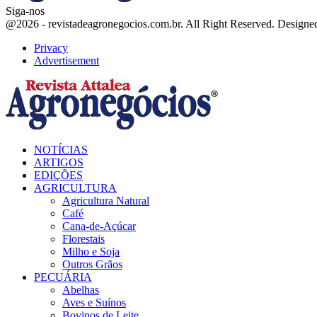
Siga-nos
Facebook
Twitter
Instagram
Linkedin
Youtube
Email
@2026 - revistadeagronegocios.com.br. All Right Reserved. Design
Privacy
Advertisement
Facebook
Twitter
Instagram
Linkedin
Youtube
Email
NOTÍCIAS
ARTIGOS
EDIÇÕES
AGRICULTURA
Agricultura Natural
Café
Cana-de-Açúcar
Florestais
Milho e Soja
Outros Grãos
PECUÁRIA
Abelhas
Aves e Suínos
Bovinos de Leite