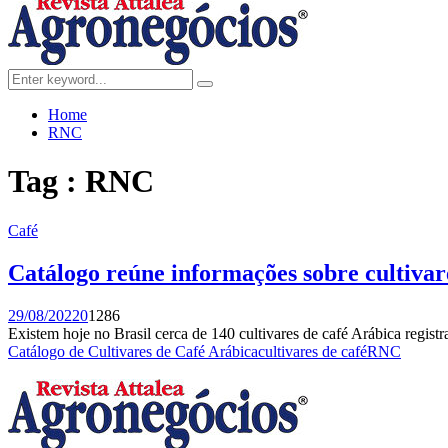
Menu
Search
Search
for:
Home
RNC
Tag : RNC
Café
Catálogo reúne informações sobre cultivar
29/08/2022
0
1286
Existem hoje no Brasil cerca de 140 cultivares de café Arábica regis
Catálogo de Cultivares de Café Arábica
cultivares de café
RNC