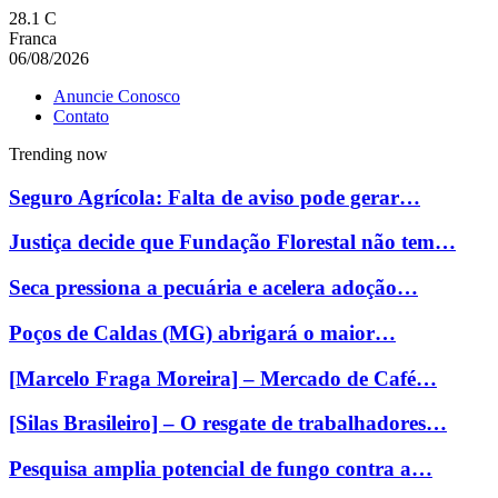
28.1
C
Franca
06/08/2026
Anuncie Conosco
Contato
Trending now
Seguro Agrícola: Falta de aviso pode gerar…
Justiça decide que Fundação Florestal não tem…
Seca pressiona a pecuária e acelera adoção…
Poços de Caldas (MG) abrigará o maior…
[Marcelo Fraga Moreira] – Mercado de Café…
[Silas Brasileiro] – O resgate de trabalhadores…
Pesquisa amplia potencial de fungo contra a…