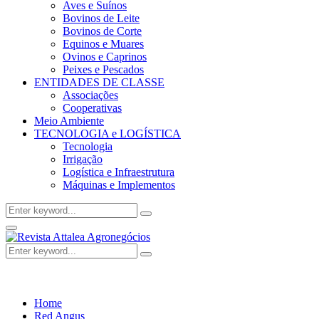
Aves e Suínos
Bovinos de Leite
Bovinos de Corte
Equinos e Muares
Ovinos e Caprinos
Peixes e Pescados
ENTIDADES DE CLASSE
Associações
Cooperativas
Meio Ambiente
TECNOLOGIA e LOGÍSTICA
Tecnologia
Irrigação
Logística e Infraestrutura
Máquinas e Implementos
Search
Search
for:
Facebook
Twitter
Instagram
Linkedin
Youtube
Email
Primary
Menu
Search
Search
for:
Home
Red Angus