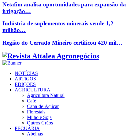
Netafim analisa oportunidades para expansão da
irrigação…
Indústria de suplementos minerais vende 1,2
milhão…
Região do Cerrado Mineiro certificou 420 mil…
Facebook
Twitter
Instagram
Linkedin
Youtube
Email
NOTÍCIAS
ARTIGOS
EDIÇÕES
AGRICULTURA
Agricultura Natural
Café
Cana-de-Açúcar
Florestais
Milho e Soja
Outros Grãos
PECUÁRIA
Abelhas