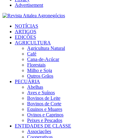
Advertisement
Facebook
Twitter
Instagram
Linkedin
Youtube
Email
NOTÍCIAS
ARTIGOS
EDIÇÕES
AGRICULTURA
Agricultura Natural
Café
Cana-de-Açúcar
Florestais
Milho e Soja
Outros Grãos
PECUÁRIA
Abelhas
Aves e Suínos
Bovinos de Leite
Bovinos de Corte
Equinos e Muares
Ovinos e Caprinos
Peixes e Pescados
ENTIDADES DE CLASSE
Associações
Cooperativas