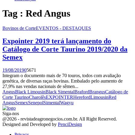
Tag : Red Angus
Bovinos de Corte
EVENTOS - DESTAQUES
Expointer 2019 terá lançamento do
Catálogo de Corte Taurino 2019/2020 da
Semex
19/08/2019
0
5671
Integram o documento mais de 70 touros, todos com avaliação
genética, de diversas raças bovinas. Embalado pelo aumento de
27,9% nas vendas nacionais de sêmen...
Angus
Black Limousin
Black Simental
Braford
Brangus
Catálogo de
Corte Taurino
Charolês
EXPOINTER
Hereford
Limousin
Red
Angus
Semex
Senepol
Simental
Wagyu
Siga-nos
Facebook
Twitter
Instagram
Linkedin
Youtube
Email
@2026 - revistadeagronegocios.com.br. All Right Reserved.
Designed and Developed by
PenciDesign
Privacy