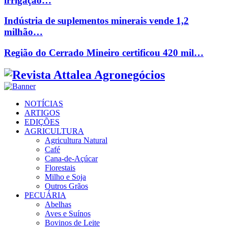
irrigação…
Indústria de suplementos minerais vende 1,2
milhão…
Região do Cerrado Mineiro certificou 420 mil…
Facebook
Twitter
Instagram
Linkedin
Youtube
Email
NOTÍCIAS
ARTIGOS
EDIÇÕES
AGRICULTURA
Agricultura Natural
Café
Cana-de-Açúcar
Florestais
Milho e Soja
Outros Grãos
PECUÁRIA
Abelhas
Aves e Suínos
Bovinos de Leite