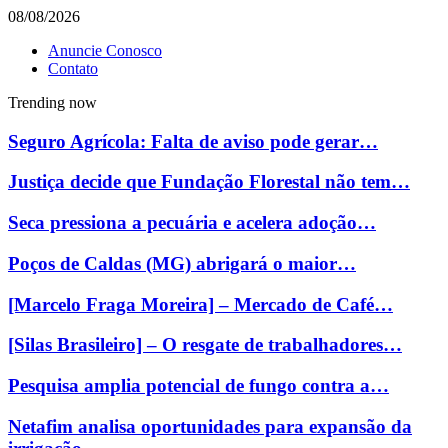
08/08/2026
Anuncie Conosco
Contato
Trending now
Seguro Agrícola: Falta de aviso pode gerar…
Justiça decide que Fundação Florestal não tem…
Seca pressiona a pecuária e acelera adoção…
Poços de Caldas (MG) abrigará o maior…
[Marcelo Fraga Moreira] – Mercado de Café…
[Silas Brasileiro] – O resgate de trabalhadores…
Pesquisa amplia potencial de fungo contra a…
Netafim analisa oportunidades para expansão da