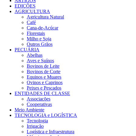
ARTIGOS
EDIÇÕES
AGRICULTURA
Agricultura Natural
Café
Cana-de-Açúcar
Florestais
Milho e Soja
Outros Grãos
PECUÁRIA
Abelhas
Aves e Suínos
Bovinos de Leite
Bovinos de Corte
Equinos e Muares
Ovinos e Caprinos
Peixes e Pescados
ENTIDADES DE CLASSE
Associações
Cooperativas
Meio Ambiente
TECNOLOGIA e LOGÍSTICA
Tecnologia
Irrigação
Logística e Infraestrutura