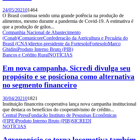
24/05/2021
0
1464
O Brasil continua sendo uma grande potência na produção de
alimentos, mesmo durante a pandemia de Covid-19. A estimativa é
que a produção de grãos...
Companhia Nacional de Abastecimento
(Conab)
Comunicore
Confederação da Agricultura e Pecuária do
Brasil (CNA)
diretor-presidente da Fortesolo
Fortesolo
Marco
Ghidini
Produto Interno Bruto (PIB)
Bancos e Crédito Rural
NOTÍCIAS
Em nova campanha, Sicredi divulga seu
propósito e se posiciona como alternativa
no segmento financeiro
30/04/2021
0
1821
Instituição financeira cooperativa lança nova campanha institucional
que destaca os benefícios do cooperativismo de crédito...
Central Press
Fundação Instituto de Pesquisas Econômicas
(FIPE)
Produto Interno Bruto (PIB)
SICREDI
NOTÍCIAS
Agronegócio se torna locomotiva também