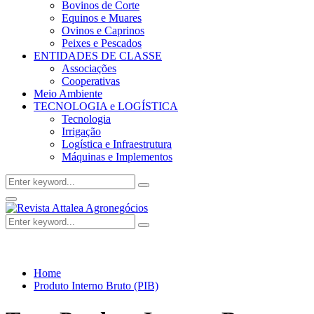
Bovinos de Corte
Equinos e Muares
Ovinos e Caprinos
Peixes e Pescados
ENTIDADES DE CLASSE
Associações
Cooperativas
Meio Ambiente
TECNOLOGIA e LOGÍSTICA
Tecnologia
Irrigação
Logística e Infraestrutura
Máquinas e Implementos
Search
Search
for:
Facebook
Twitter
Instagram
Linkedin
Youtube
Email
Primary
Menu
Search
Search
for:
Home
Produto Interno Bruto (PIB)