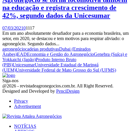
na educação e registra crescimento de
42%, segundo dados da Unicesumar
07/03/2021
0
1117
Em um ano absolutamente desafiador para a economia brasileira, um
setor, em 2020, se destacou e tem motivos para respirar aliviado: o
agronegócio. Segundo dados...
agronegócio
cadeias produtivas
Dubai (Emirados
Árabes)
EAD
Economia e Gestão do Agronegócio
Genebra (Suíça) e
Yokkaichi (Japão)
Produto Interno Bruto
(PIB)
Unicesumar
Universidade Estadual de Maringá
(UEM)
Universidade Federal de Mato Grosso do Sul (UFMS)
Siga-nos
Facebook
Twitter
Instagram
Linkedin
Youtube
Email
@2026 - revistadeagronegocios.com.br. All Right Reserved.
Designed and Developed by
PenciDesign
Privacy
Advertisement
Facebook
Twitter
Instagram
Linkedin
Youtube
Email
NOTÍCIAS