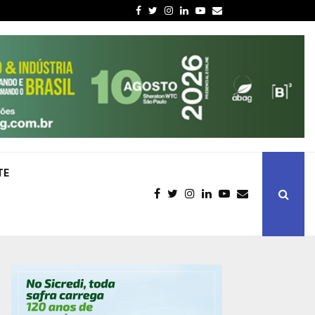
Facebook
Twitter
Instagram
Linkedin
Youtube
Email
TE