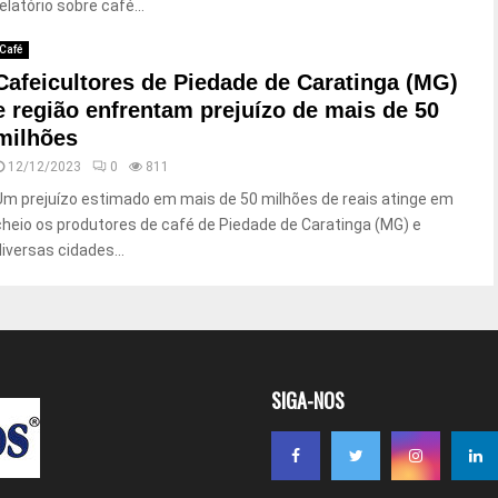
elatório sobre café...
Café
Cafeicultores de Piedade de Caratinga (MG)
e região enfrentam prejuízo de mais de 50
milhões
12/12/2023
0
811
Um prejuízo estimado em mais de 50 milhões de reais atinge em
cheio os produtores de café de Piedade de Caratinga (MG) e
diversas cidades...
SIGA-NOS