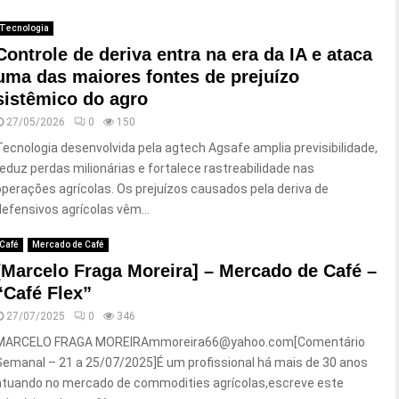
Tecnologia
Controle de deriva entra na era da IA e ataca
uma das maiores fontes de prejuízo
sistêmico do agro
27/05/2026
0
150
Tecnologia desenvolvida pela agtech Agsafe amplia previsibilidade,
reduz perdas milionárias e fortalece rastreabilidade nas
operações agrícolas. Os prejuízos causados pela deriva de
defensivos agrícolas vêm...
Café
Mercado de Café
[Marcelo Fraga Moreira] – Mercado de Café –
“Café Flex”
27/07/2025
0
346
MARCELO FRAGA MOREIRAmmoreira66@yahoo.com[Comentário
Semanal – 21 a 25/07/2025]É um profissional há mais de 30 anos
atuando no mercado de commodities agrícolas,escreve este