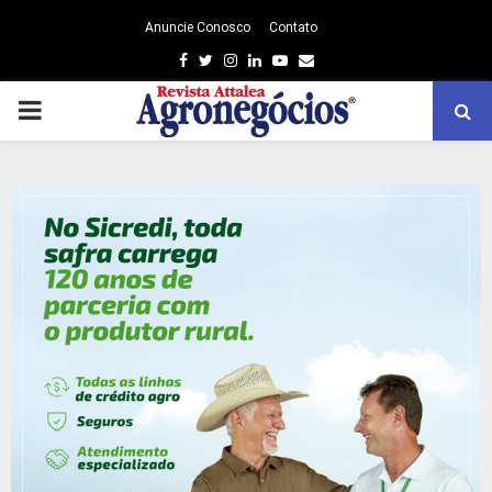
Anuncie Conosco
Contato
Facebook
Twitter
Instagram
Linkedin
Youtube
Email
PRIMARY
MENU