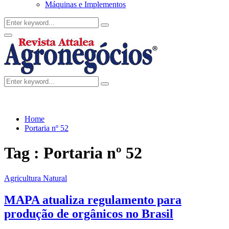
Máquinas e Implementos
Search
Search
for:
Facebook
Twitter
Instagram
Linkedin
Youtube
Email
Primary
Menu
Search
Search
for:
Home
Portaria nº 52
Tag : Portaria nº 52
Agricultura Natural
MAPA atualiza regulamento para
produção de orgânicos no Brasil