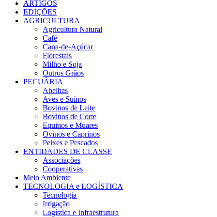
ARTIGOS
EDIÇÕES
AGRICULTURA
Agricultura Natural
Café
Cana-de-Açúcar
Florestais
Milho e Soja
Outros Grãos
PECUÁRIA
Abelhas
Aves e Suínos
Bovinos de Leite
Bovinos de Corte
Equinos e Muares
Ovinos e Caprinos
Peixes e Pescados
ENTIDADES DE CLASSE
Associações
Cooperativas
Meio Ambiente
TECNOLOGIA e LOGÍSTICA
Tecnologia
Irrigação
Logística e Infraestrutura