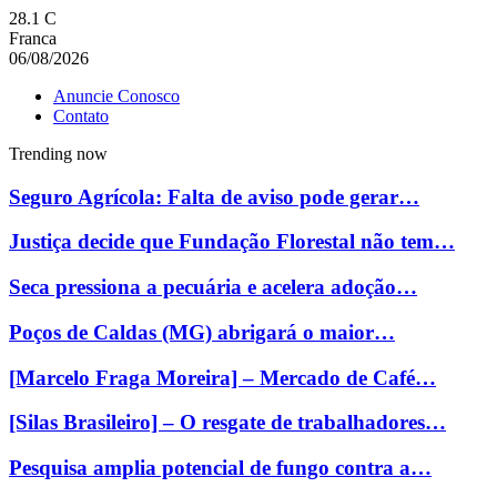
28.1
C
Franca
06/08/2026
Anuncie Conosco
Contato
Trending now
Seguro Agrícola: Falta de aviso pode gerar…
Justiça decide que Fundação Florestal não tem…
Seca pressiona a pecuária e acelera adoção…
Poços de Caldas (MG) abrigará o maior…
[Marcelo Fraga Moreira] – Mercado de Café…
[Silas Brasileiro] – O resgate de trabalhadores…
Pesquisa amplia potencial de fungo contra a…