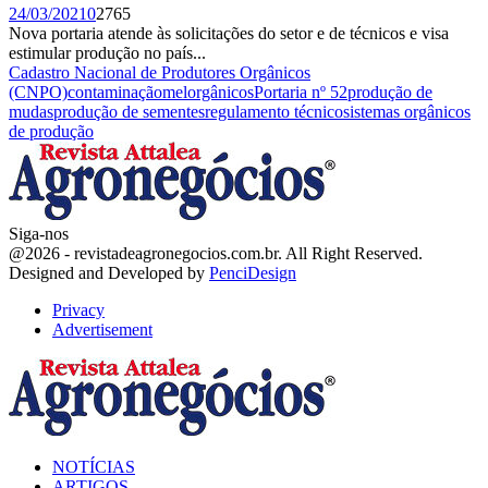
24/03/2021
0
2765
Nova portaria atende às solicitações do setor e de técnicos e visa
estimular produção no país...
Cadastro Nacional de Produtores Orgânicos
(CNPO)
contaminação
mel
orgânicos
Portaria nº 52
produção de
mudas
produção de sementes
regulamento técnico
sistemas orgânicos
de produção
Siga-nos
Facebook
Twitter
Instagram
Linkedin
Youtube
Email
@2026 - revistadeagronegocios.com.br. All Right Reserved.
Designed and Developed by
PenciDesign
Privacy
Advertisement
Facebook
Twitter
Instagram
Linkedin
Youtube
Email
NOTÍCIAS
ARTIGOS