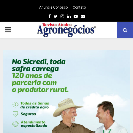
Anuncie Conosco
Contato
Facebook
Twitter
Instagram
Linkedin
Youtube
Email
PRIMARY
MENU