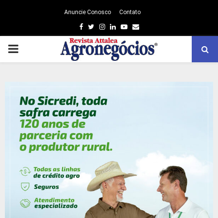
Anuncie Conosco
Contato
Facebook
Twitter
Instagram
Linkedin
Youtube
Email
PRIMARY
MENU