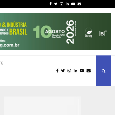
Facebook
Twitter
Instagram
Linkedin
Youtube
Email
TE