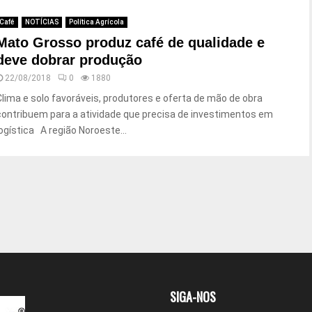
Café
NOTÍCIAS
Política Agrícola
Mato Grosso produz café de qualidade e
deve dobrar produção
22/08/2018
0
1880
Clima e solo favoráveis, produtores e oferta de mão de obra
contribuem para a atividade que precisa de investimentos em
logística A região Noroeste...
SIGA-NOS