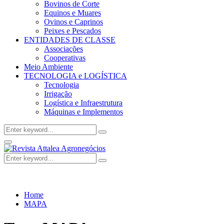
Bovinos de Corte
Equinos e Muares
Ovinos e Caprinos
Peixes e Pescados
ENTIDADES DE CLASSE
Associações
Cooperativas
Meio Ambiente
TECNOLOGIA e LOGÍSTICA
Tecnologia
Irrigação
Logística e Infraestrutura
Máquinas e Implementos
Search
Search
for:
Facebook
Twitter
Instagram
Linkedin
Youtube
Email
Primary
Menu
Search
Search
for:
Home
MAPA