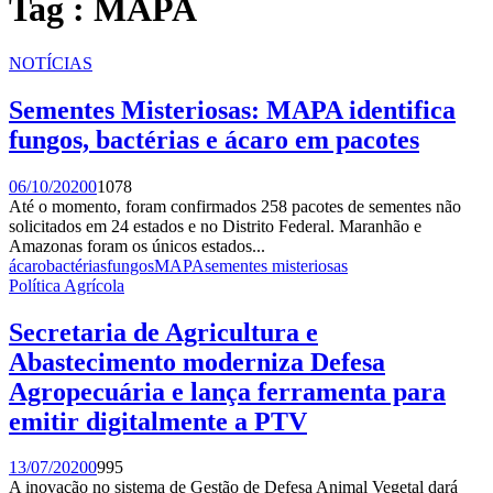
Tag : MAPA
NOTÍCIAS
Sementes Misteriosas: MAPA identifica
fungos, bactérias e ácaro em pacotes
06/10/2020
0
1078
Até o momento, foram confirmados 258 pacotes de sementes não
solicitados em 24 estados e no Distrito Federal. Maranhão e
Amazonas foram os únicos estados...
ácaro
bactérias
fungos
MAPA
sementes misteriosas
Política Agrícola
Secretaria de Agricultura e
Abastecimento moderniza Defesa
Agropecuária e lança ferramenta para
emitir digitalmente a PTV
13/07/2020
0
995
A inovação no sistema de Gestão de Defesa Animal Vegetal dará