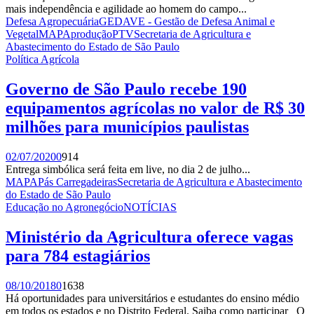
mais independência e agilidade ao homem do campo...
Defesa Agropecuária
GEDAVE - Gestão de Defesa Animal e
Vegetal
MAPA
produção
PTV
Secretaria de Agricultura e
Abastecimento do Estado de São Paulo
Política Agrícola
Governo de São Paulo recebe 190
equipamentos agrícolas no valor de R$ 30
milhões para municípios paulistas
02/07/2020
0
914
Entrega simbólica será feita em live, no dia 2 de julho...
MAPA
Pás Carregadeiras
Secretaria de Agricultura e Abastecimento
do Estado de São Paulo
Educação no Agronegócio
NOTÍCIAS
Ministério da Agricultura oferece vagas
para 784 estagiários
08/10/2018
0
1638
Há oportunidades para universitários e estudantes do ensino médio
em todos os estados e no Distrito Federal. Saiba como participar O