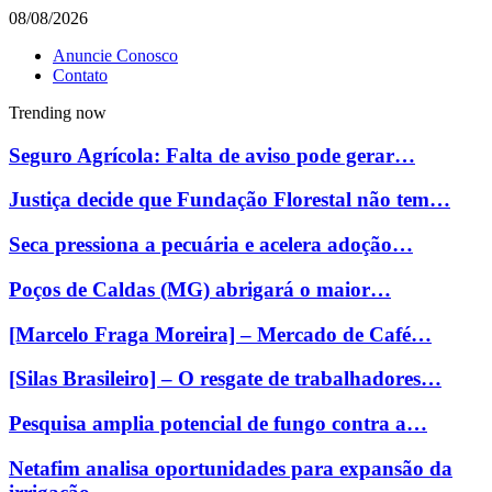
08/08/2026
Anuncie Conosco
Contato
Trending now
Seguro Agrícola: Falta de aviso pode gerar…
Justiça decide que Fundação Florestal não tem…
Seca pressiona a pecuária e acelera adoção…
Poços de Caldas (MG) abrigará o maior…
[Marcelo Fraga Moreira] – Mercado de Café…
[Silas Brasileiro] – O resgate de trabalhadores…
Pesquisa amplia potencial de fungo contra a…
Netafim analisa oportunidades para expansão da