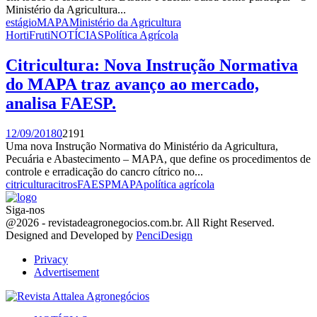
Ministério da Agricultura...
estágio
MAPA
Ministério da Agricultura
HortiFruti
NOTÍCIAS
Política Agrícola
Citricultura: Nova Instrução Normativa
do MAPA traz avanço ao mercado,
analisa FAESP.
12/09/2018
0
2191
Uma nova Instrução Normativa do Ministério da Agricultura,
Pecuária e Abastecimento – MAPA, que define os procedimentos de
controle e erradicação do cancro cítrico no...
citricultura
citros
FAESP
MAPA
política agrícola
Siga-nos
Facebook
Twitter
Instagram
Linkedin
Youtube
Email
@2026 - revistadeagronegocios.com.br. All Right Reserved.
Designed and Developed by
PenciDesign
Privacy
Advertisement
Facebook
Twitter
Instagram
Linkedin
Youtube
Email