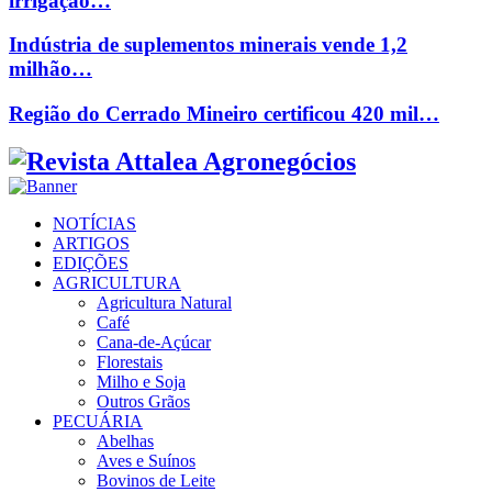
irrigação…
Indústria de suplementos minerais vende 1,2
milhão…
Região do Cerrado Mineiro certificou 420 mil…
Facebook
Twitter
Instagram
Linkedin
Youtube
Email
NOTÍCIAS
ARTIGOS
EDIÇÕES
AGRICULTURA
Agricultura Natural
Café
Cana-de-Açúcar
Florestais
Milho e Soja
Outros Grãos
PECUÁRIA
Abelhas
Aves e Suínos
Bovinos de Leite