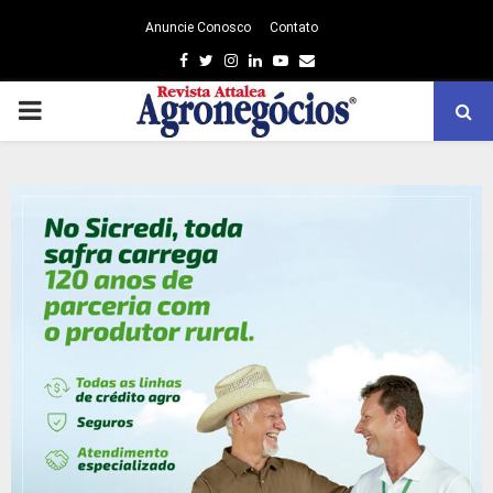
Anuncie Conosco
Contato
Facebook
Twitter
Instagram
Linkedin
Youtube
Email
PRIMARY
MENU