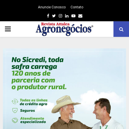
Anuncie Conosco
Contato
Facebook
Twitter
Instagram
Linkedin
Youtube
Email
PRIMARY
MENU