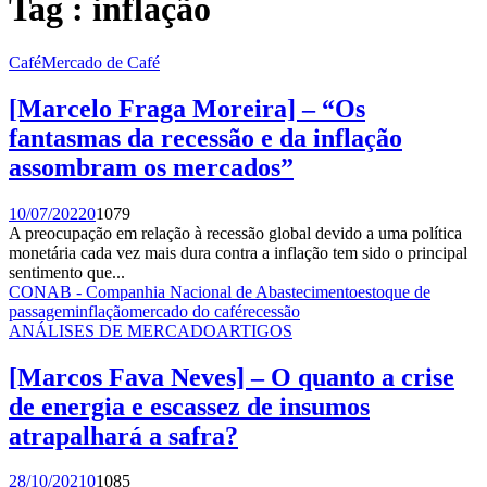
Tag : inflação
Café
Mercado de Café
[Marcelo Fraga Moreira] – “Os
fantasmas da recessão e da inflação
assombram os mercados”
10/07/2022
0
1079
A preocupação em relação à recessão global devido a uma política
monetária cada vez mais dura contra a inflação tem sido o principal
sentimento que...
CONAB - Companhia Nacional de Abastecimento
estoque de
passagem
inflação
mercado do café
recessão
ANÁLISES DE MERCADO
ARTIGOS
[Marcos Fava Neves] – O quanto a crise
de energia e escassez de insumos
atrapalhará a safra?
28/10/2021
0
1085