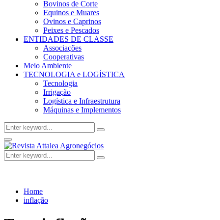
Bovinos de Corte
Equinos e Muares
Ovinos e Caprinos
Peixes e Pescados
ENTIDADES DE CLASSE
Associações
Cooperativas
Meio Ambiente
TECNOLOGIA e LOGÍSTICA
Tecnologia
Irrigação
Logística e Infraestrutura
Máquinas e Implementos
Search
Search
for:
Facebook
Twitter
Instagram
Linkedin
Youtube
Email
Primary
Menu
Search
Search
for:
Home
inflação