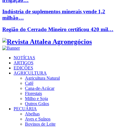
irrigação…
Indústria de suplementos minerais vende 1,2
milhão…
Região do Cerrado Mineiro certificou 420 mil…
Facebook
Twitter
Instagram
Linkedin
Youtube
Email
NOTÍCIAS
ARTIGOS
EDIÇÕES
AGRICULTURA
Agricultura Natural
Café
Cana-de-Açúcar
Florestais
Milho e Soja
Outros Grãos
PECUÁRIA
Abelhas
Aves e Suínos
Bovinos de Leite