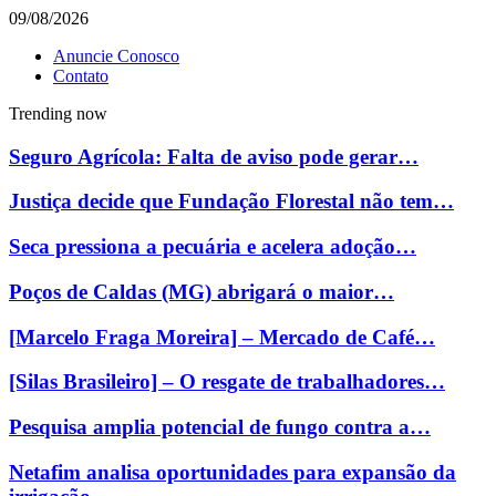
09/08/2026
Anuncie Conosco
Contato
Trending now
Seguro Agrícola: Falta de aviso pode gerar…
Justiça decide que Fundação Florestal não tem…
Seca pressiona a pecuária e acelera adoção…
Poços de Caldas (MG) abrigará o maior…
[Marcelo Fraga Moreira] – Mercado de Café…
[Silas Brasileiro] – O resgate de trabalhadores…
Pesquisa amplia potencial de fungo contra a…
Netafim analisa oportunidades para expansão da