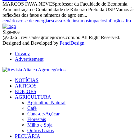
MARCOS FAVA NEVESprofessor da Faculdade de Economia,
Administração e Contabilidade de Ribeirão Preto da USP Vamos às
reflexões dos fatos e números do agro em...
cenários
crise de energia
escassez de insumos
impactos
inflação
safra
Siga-nos
Facebook
Twitter
Instagram
Linkedin
Youtube
Email
@2026 - revistadeagronegocios.com.br. All Right Reserved.
Designed and Developed by
PenciDesign
Privacy
Advertisement
Facebook
Twitter
Instagram
Linkedin
Youtube
Email
NOTÍCIAS
ARTIGOS
EDIÇÕES
AGRICULTURA
Agricultura Natural
Café
Cana-de-Açúcar
Florestais
Milho e Soja
Outros Grãos
PECUÁRIA