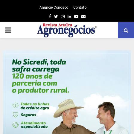
Anuncie Conosco
Contato
Facebook
Twitter
Instagram
Linkedin
Youtube
Email
PRIMARY
MENU