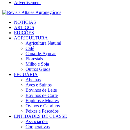
Advertisement
Facebook
Twitter
Instagram
Linkedin
Youtube
Email
NOTÍCIAS
ARTIGOS
EDIÇÕES
AGRICULTURA
Agricultura Natural
Café
Cana-de-Açúcar
Florestais
Milho e Soja
Outros Grãos
PECUÁRIA
Abelhas
Aves e Suínos
Bovinos de Leite
Bovinos de Corte
Equinos e Muares
Ovinos e Caprinos
Peixes e Pescados
ENTIDADES DE CLASSE
Associações
Cooperativas