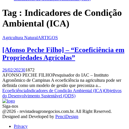
Tag : Indicadores de Condição
Ambiental (ICA)
Agricultura Natural
ARTIGOS
[Afonso Peche Filho] – “Ecoeficiência em
Propriedades Agrícolas”
26/02/2023
0
1872
AFONSO PECHE FILHOPesquisador do IAC – Instituto
Agronômico de Campinas A ecoeficiência na agricultura pode ser
definida como um modelo de gestão que preconiza a...
Ecoeficiência
Indicadores de Condição Ambiental (ICA)
Objetivos
do Desenvolvimento Sustentável (ODS)
Siga-nos
Facebook
Twitter
Instagram
Linkedin
Youtube
Email
@2026 - revistadeagronegocios.com.br. All Right Reserved.
Designed and Developed by
PenciDesign
Privacy