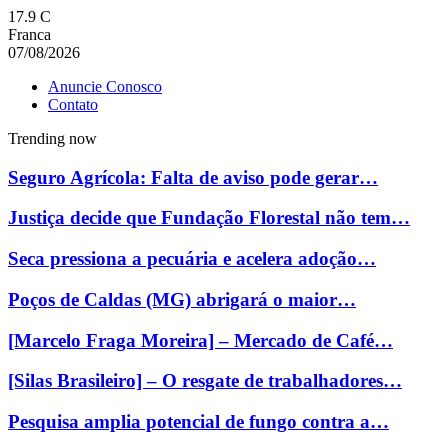
17.9
C
Franca
07/08/2026
Anuncie Conosco
Contato
Trending now
Seguro Agrícola: Falta de aviso pode gerar…
Justiça decide que Fundação Florestal não tem…
Seca pressiona a pecuária e acelera adoção…
Poços de Caldas (MG) abrigará o maior…
[Marcelo Fraga Moreira] – Mercado de Café…
[Silas Brasileiro] – O resgate de trabalhadores…
Pesquisa amplia potencial de fungo contra a…