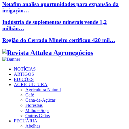
Netafim analisa oportunidades para expansão da
irrigação…
Indústria de suplementos minerais vende 1,2
milhão…
Região do Cerrado Mineiro certificou 420 mil…
Facebook
Twitter
Instagram
Linkedin
Youtube
Email
NOTÍCIAS
ARTIGOS
EDIÇÕES
AGRICULTURA
Agricultura Natural
Café
Cana-de-Açúcar
Florestais
Milho e Soja
Outros Grãos
PECUÁRIA
Abelhas