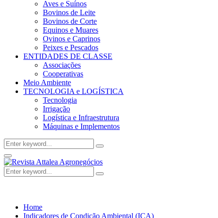
Aves e Suínos
Bovinos de Leite
Bovinos de Corte
Equinos e Muares
Ovinos e Caprinos
Peixes e Pescados
ENTIDADES DE CLASSE
Associações
Cooperativas
Meio Ambiente
TECNOLOGIA e LOGÍSTICA
Tecnologia
Irrigação
Logística e Infraestrutura
Máquinas e Implementos
Search
Search
for:
Facebook
Twitter
Instagram
Linkedin
Youtube
Email
Primary
Menu
Search
Search
for:
Home
Indicadores de Condição Ambiental (ICA)