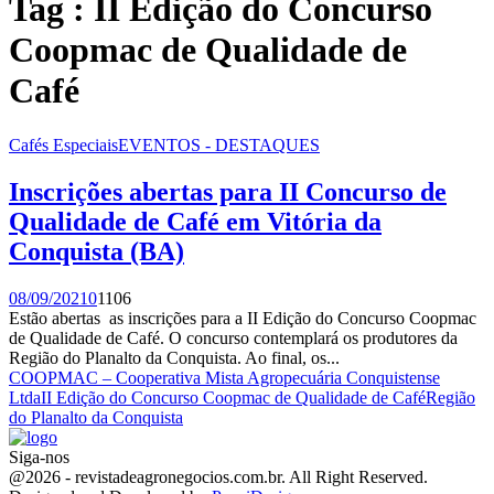
Tag : II Edição do Concurso
Coopmac de Qualidade de
Café
Cafés Especiais
EVENTOS - DESTAQUES
Inscrições abertas para II Concurso de
Qualidade de Café em Vitória da
Conquista (BA)
08/09/2021
0
1106
Estão abertas as inscrições para a II Edição do Concurso Coopmac
de Qualidade de Café. O concurso contemplará os produtores da
Região do Planalto da Conquista. Ao final, os...
COOPMAC – Cooperativa Mista Agropecuária Conquistense
Ltda
II Edição do Concurso Coopmac de Qualidade de Café
Região
do Planalto da Conquista
Siga-nos
Facebook
Twitter
Instagram
Linkedin
Youtube
Email
@2026 - revistadeagronegocios.com.br. All Right Reserved.