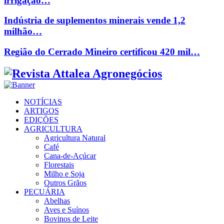
irrigação…
Indústria de suplementos minerais vende 1,2
milhão…
Região do Cerrado Mineiro certificou 420 mil…
Facebook
Twitter
Instagram
Linkedin
Youtube
Email
NOTÍCIAS
ARTIGOS
EDIÇÕES
AGRICULTURA
Agricultura Natural
Café
Cana-de-Açúcar
Florestais
Milho e Soja
Outros Grãos
PECUÁRIA
Abelhas
Aves e Suínos
Bovinos de Leite