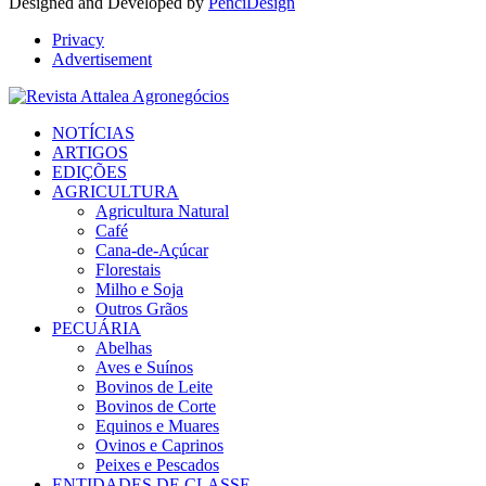
Designed and Developed by
PenciDesign
Privacy
Advertisement
Facebook
Twitter
Instagram
Linkedin
Youtube
Email
NOTÍCIAS
ARTIGOS
EDIÇÕES
AGRICULTURA
Agricultura Natural
Café
Cana-de-Açúcar
Florestais
Milho e Soja
Outros Grãos
PECUÁRIA
Abelhas
Aves e Suínos
Bovinos de Leite
Bovinos de Corte
Equinos e Muares
Ovinos e Caprinos
Peixes e Pescados
ENTIDADES DE CLASSE