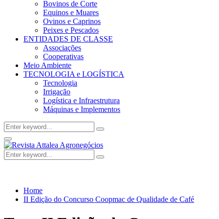
Bovinos de Corte
Equinos e Muares
Ovinos e Caprinos
Peixes e Pescados
ENTIDADES DE CLASSE
Associações
Cooperativas
Meio Ambiente
TECNOLOGIA e LOGÍSTICA
Tecnologia
Irrigação
Logística e Infraestrutura
Máquinas e Implementos
Search
Search
for:
Facebook
Twitter
Instagram
Linkedin
Youtube
Email
Primary
Menu
Search
Search
for:
Home
II Edição do Concurso Coopmac de Qualidade de Café