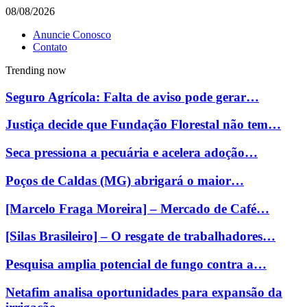
08/08/2026
Anuncie Conosco
Contato
Trending now
Seguro Agrícola: Falta de aviso pode gerar…
Justiça decide que Fundação Florestal não tem…
Seca pressiona a pecuária e acelera adoção…
Poços de Caldas (MG) abrigará o maior…
[Marcelo Fraga Moreira] – Mercado de Café…
[Silas Brasileiro] – O resgate de trabalhadores…
Pesquisa amplia potencial de fungo contra a…
Netafim analisa oportunidades para expansão da