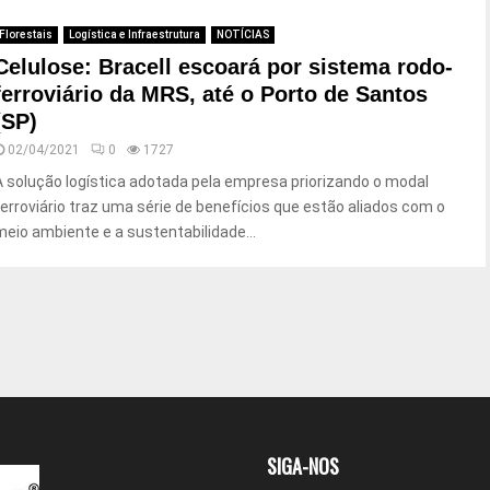
Florestais
Logística e Infraestrutura
NOTÍCIAS
Celulose: Bracell escoará por sistema rodo-
ferroviário da MRS, até o Porto de Santos
(SP)
02/04/2021
0
1727
A solução logística adotada pela empresa priorizando o modal
ferroviário traz uma série de benefícios que estão aliados com o
meio ambiente e a sustentabilidade...
SIGA-NOS