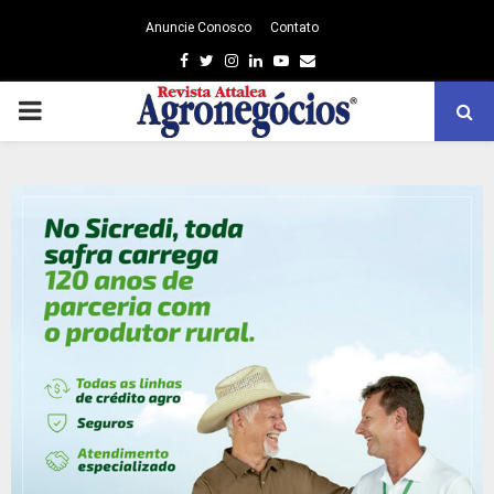
Anuncie Conosco
Contato
Facebook
Twitter
Instagram
Linkedin
Youtube
Email
PRIMARY
MENU