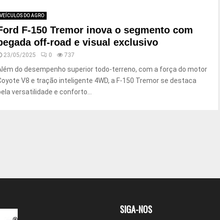
VEÍCULOS DO AGRO
Ford F-150 Tremor inova o segmento com
pegada off-road e visual exclusivo
23/05/2025
0
737
Além do desempenho superior todo-terreno, com a força do motor
Coyote V8 e tração inteligente 4WD, a F-150 Tremor se destaca
pela versatilidade e conforto...
SIGA-NOS