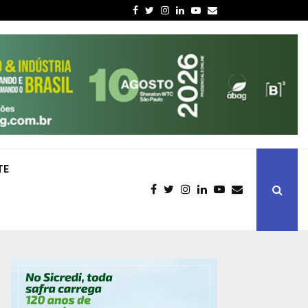
Facebook
Twitter
Instagram
Linkedin
Youtube
Email
TE