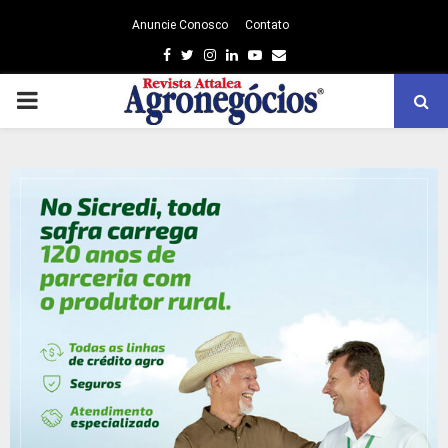
Anuncie Conosco
Contato
Facebook
Twitter
Instagram
Linkedin
Youtube
Email
PRIMARY
MENU