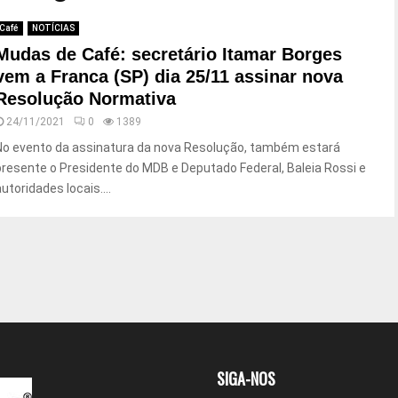
Café
NOTÍCIAS
Mudas de Café: secretário Itamar Borges
vem a Franca (SP) dia 25/11 assinar nova
Resolução Normativa
24/11/2021
0
1389
No evento da assinatura da nova Resolução, também estará
presente o Presidente do MDB e Deputado Federal, Baleia Rossi e
utoridades locais....
SIGA-NOS