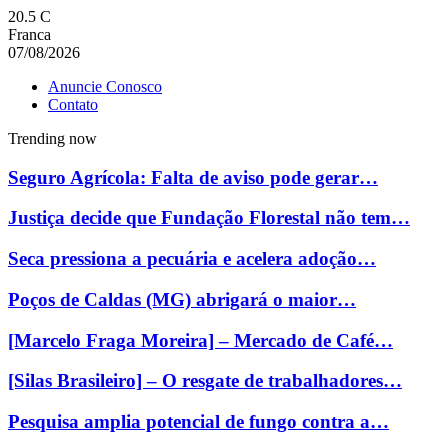
20.5
C
Franca
07/08/2026
Anuncie Conosco
Contato
Trending now
Seguro Agrícola: Falta de aviso pode gerar…
Justiça decide que Fundação Florestal não tem…
Seca pressiona a pecuária e acelera adoção…
Poços de Caldas (MG) abrigará o maior…
[Marcelo Fraga Moreira] – Mercado de Café…
[Silas Brasileiro] – O resgate de trabalhadores…
Pesquisa amplia potencial de fungo contra a…