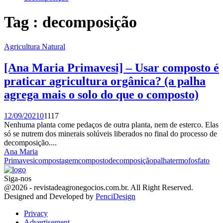
Tag : decomposição
Agricultura Natural
[Ana Maria Primavesi] – Usar composto é
praticar agricultura orgânica? (a palha
agrega mais o solo do que o composto)
12/09/2021
0
1117
Nenhuma planta come pedaços de outra planta, nem de esterco. Elas
só se nutrem dos minerais solúveis liberados no final do processo de
decomposição....
Ana Maria
Primavesi
compostagem
composto
decomposição
palha
termofosfato
Siga-nos
Facebook
Twitter
Instagram
Linkedin
Youtube
Email
@2026 - revistadeagronegocios.com.br. All Right Reserved.
Designed and Developed by
PenciDesign
Privacy
Advertisement