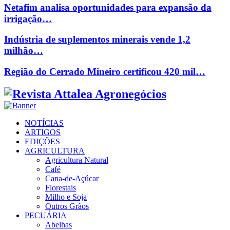
Netafim analisa oportunidades para expansão da
irrigação…
Indústria de suplementos minerais vende 1,2
milhão…
Região do Cerrado Mineiro certificou 420 mil…
Facebook
Twitter
Instagram
Linkedin
Youtube
Email
NOTÍCIAS
ARTIGOS
EDIÇÕES
AGRICULTURA
Agricultura Natural
Café
Cana-de-Açúcar
Florestais
Milho e Soja
Outros Grãos
PECUÁRIA
Abelhas