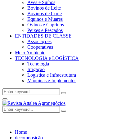
Aves e Suínos
Bovinos de Leite
Bovinos de Corte
Equinos e Muares
Ovinos e Caprinos
Peixes e Pescados
ENTIDADES DE CLASSE
Associações
Cooperativas
Meio Ambiente
TECNOLOGIA e LOGÍSTICA
Tecnologia
Irrigação
Logística e Infraestrutura
Máquinas e Implementos
Search
Search
for:
Facebook
Twitter
Instagram
Linkedin
Youtube
Email
Primary
Menu
Search
Search
for:
Home
decomposição