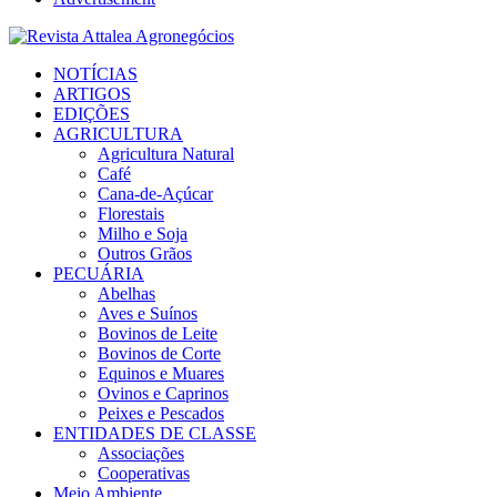
Facebook
Twitter
Instagram
Linkedin
Youtube
Email
NOTÍCIAS
ARTIGOS
EDIÇÕES
AGRICULTURA
Agricultura Natural
Café
Cana-de-Açúcar
Florestais
Milho e Soja
Outros Grãos
PECUÁRIA
Abelhas
Aves e Suínos
Bovinos de Leite
Bovinos de Corte
Equinos e Muares
Ovinos e Caprinos
Peixes e Pescados
ENTIDADES DE CLASSE
Associações
Cooperativas
Meio Ambiente