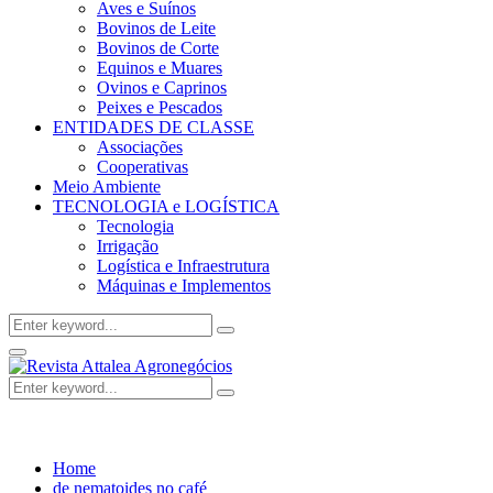
Aves e Suínos
Bovinos de Leite
Bovinos de Corte
Equinos e Muares
Ovinos e Caprinos
Peixes e Pescados
ENTIDADES DE CLASSE
Associações
Cooperativas
Meio Ambiente
TECNOLOGIA e LOGÍSTICA
Tecnologia
Irrigação
Logística e Infraestrutura
Máquinas e Implementos
Search
Search
for:
Facebook
Twitter
Instagram
Linkedin
Youtube
Email
Primary
Menu
Search
Search
for:
Home
de nematoides no café