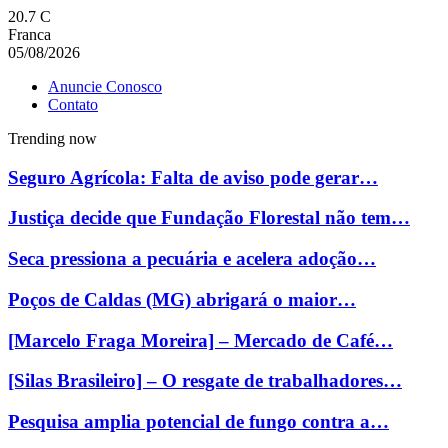
20.7
C
Franca
05/08/2026
Anuncie Conosco
Contato
Trending now
Seguro Agrícola: Falta de aviso pode gerar…
Justiça decide que Fundação Florestal não tem…
Seca pressiona a pecuária e acelera adoção…
Poços de Caldas (MG) abrigará o maior…
[Marcelo Fraga Moreira] – Mercado de Café…
[Silas Brasileiro] – O resgate de trabalhadores…
Pesquisa amplia potencial de fungo contra a…