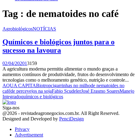
Tag : de nematoides no café
Agrobiológicos
NOTÍCIAS
Químicos e biológicos juntos para o
sucesso na lavoura
02/04/2020
1
3159
A agricultura moderna permitiu alimentar o mundo graças a
aumentos contínuos de produtividade, frutos do desenvolvimento de
tecnologias como o melhoramento genético, nutrição e controle...
AQUA CAPITA
Biotrop
cigarrinhas no milho
de nematoides no
café
de percevejos na soja
Fabio Scudeler
José Erasmo Soares
Manejo
Integrado
químicos e biológicos
Siga-nos
Facebook
Twitter
Instagram
Linkedin
Youtube
Email
@2026 - revistadeagronegocios.com.br. All Right Reserved.
Designed and Developed by
PenciDesign
Privacy
Advertisement