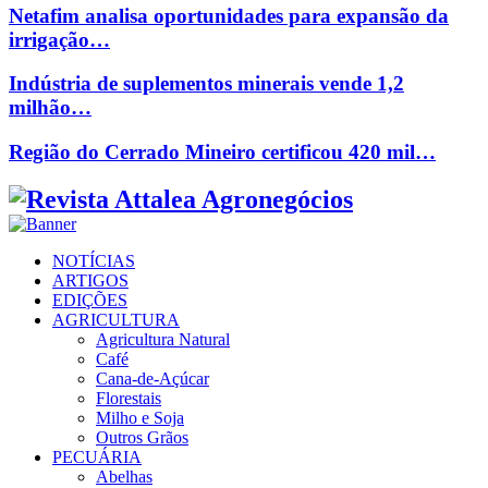
Netafim analisa oportunidades para expansão da
irrigação…
Indústria de suplementos minerais vende 1,2
milhão…
Região do Cerrado Mineiro certificou 420 mil…
Facebook
Twitter
Instagram
Linkedin
Youtube
Email
NOTÍCIAS
ARTIGOS
EDIÇÕES
AGRICULTURA
Agricultura Natural
Café
Cana-de-Açúcar
Florestais
Milho e Soja
Outros Grãos
PECUÁRIA
Abelhas