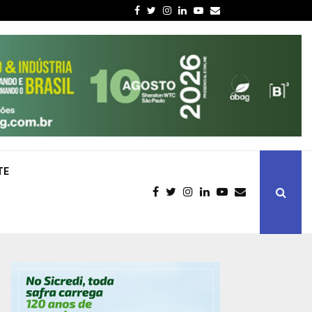
Facebook
Twitter
Instagram
Linkedin
Youtube
Email
TE