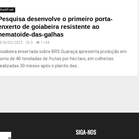
HortiFruti
Pesquisa desenvolve o primeiro porta-
enxerto de goiabeira resistente ao
nematoide-das-galhas
26/02/2023
0
1144
Goiabeira enxertada sobre BRS Guaraçá apresenta produção em
torno de 40 toneladas de frutas por hectare, em colheitas
realizadas 30 meses após o plantio das...
SIGA-NOS