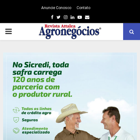
Anuncie Conosco
Contato
Facebook
Twitter
Instagram
Linkedin
Youtube
Email
PRIMARY
MENU