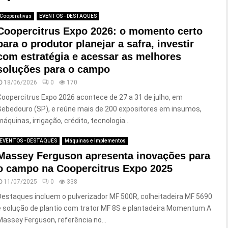
Cooperativas
EVENTOS - DESTAQUES
Coopercitrus Expo 2026: o momento certo
para o produtor planejar a safra, investir
com estratégia e acessar as melhores
soluções para o campo
18/06/2026
0
170
Coopercitrus Expo 2026 acontece de 27 a 31 de julho, em
Bebedouro (SP), e reúne mais de 200 expositores em insumos,
máquinas, irrigação, crédito, tecnologia...
EVENTOS - DESTAQUES
Máquinas e Implementos
Massey Ferguson apresenta inovações para
o campo na Coopercitrus Expo 2025
11/07/2025
0
338
Destaques incluem o pulverizador MF 500R, colheitadeira MF 5690
e solução de plantio com trator MF 8S e plantadeira Momentum A
Massey Ferguson, referência no...