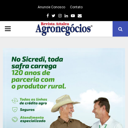
Anuncie Conosco
Contato
Facebook
Twitter
Instagram
Linkedin
Youtube
Email
PRIMARY
MENU