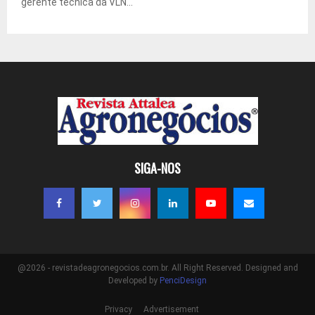
gerente técnica da VLN...
SIGA-NOS
@2026 - revistadeagronegocios.com.br. All Right Reserved. Designed and
Developed by
PenciDesign
Privacy
Advertisement