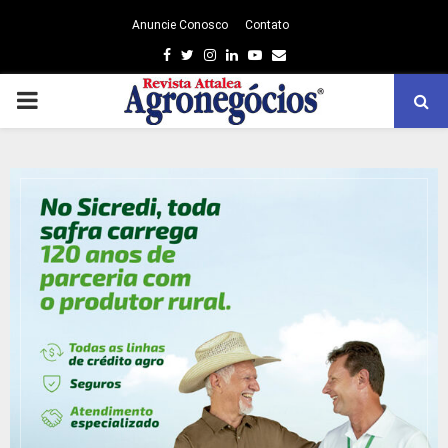
Anuncie Conosco
Contato
Facebook
Twitter
Instagram
Linkedin
Youtube
Email
PRIMARY
MENU