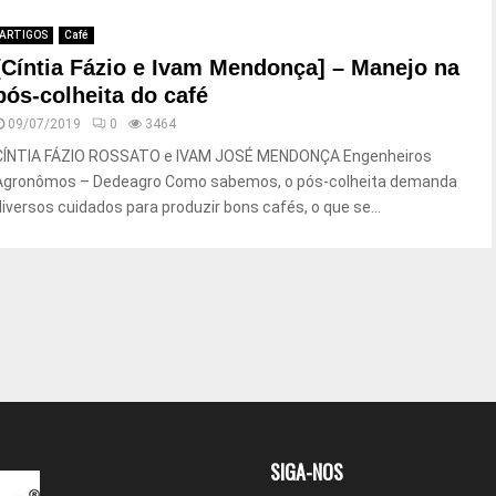
ARTIGOS
Café
[Cíntia Fázio e Ivam Mendonça] – Manejo na
pós-colheita do café
09/07/2019
0
3464
CÍNTIA FÁZIO ROSSATO e IVAM JOSÉ MENDONÇA Engenheiros
Agronômos – Dedeagro Como sabemos, o pós-colheita demanda
diversos cuidados para produzir bons cafés, o que se...
SIGA-NOS