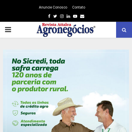
Anuncie Conosco
Contato
Facebook
Twitter
Instagram
Linkedin
Youtube
Email
PRIMARY
MENU