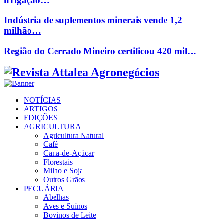
irrigação…
Indústria de suplementos minerais vende 1,2
milhão…
Região do Cerrado Mineiro certificou 420 mil…
Facebook
Twitter
Instagram
Linkedin
Youtube
Email
NOTÍCIAS
ARTIGOS
EDIÇÕES
AGRICULTURA
Agricultura Natural
Café
Cana-de-Açúcar
Florestais
Milho e Soja
Outros Grãos
PECUÁRIA
Abelhas
Aves e Suínos
Bovinos de Leite