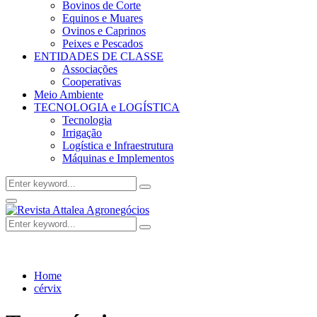
Bovinos de Corte
Equinos e Muares
Ovinos e Caprinos
Peixes e Pescados
ENTIDADES DE CLASSE
Associações
Cooperativas
Meio Ambiente
TECNOLOGIA e LOGÍSTICA
Tecnologia
Irrigação
Logística e Infraestrutura
Máquinas e Implementos
Search
Search
for:
Facebook
Twitter
Instagram
Linkedin
Youtube
Email
Primary
Menu
Search
Search
for:
Home
cérvix