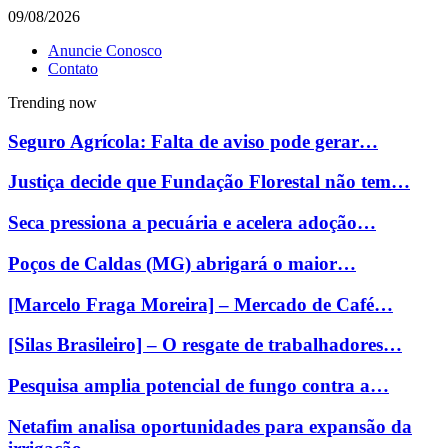
09/08/2026
Anuncie Conosco
Contato
Trending now
Seguro Agrícola: Falta de aviso pode gerar…
Justiça decide que Fundação Florestal não tem…
Seca pressiona a pecuária e acelera adoção…
Poços de Caldas (MG) abrigará o maior…
[Marcelo Fraga Moreira] – Mercado de Café…
[Silas Brasileiro] – O resgate de trabalhadores…
Pesquisa amplia potencial de fungo contra a…
Netafim analisa oportunidades para expansão da