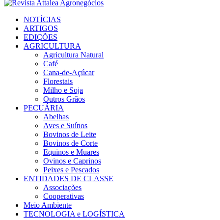
Facebook
Twitter
Instagram
Linkedin
Youtube
Email
NOTÍCIAS
ARTIGOS
EDIÇÕES
AGRICULTURA
Agricultura Natural
Café
Cana-de-Açúcar
Florestais
Milho e Soja
Outros Grãos
PECUÁRIA
Abelhas
Aves e Suínos
Bovinos de Leite
Bovinos de Corte
Equinos e Muares
Ovinos e Caprinos
Peixes e Pescados
ENTIDADES DE CLASSE
Associações
Cooperativas
Meio Ambiente
TECNOLOGIA e LOGÍSTICA