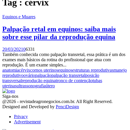
Tag : cérvix
Equinos e Muares
Palpação retal em equinos: saiba mais
sobre esse pilar da reprodução equina
20/03/2021
0
6331
Também conhecida como palpação transretal, essa prática é um dos
exames mais básicos da rotina do profissional que atua com
reprodução. É um exame simples...
anatomia
cérvix
cornos uterinos
equinos
estruturas reprodutivas
manejo
reprodutivo
ovário
palpação
palpação transretal
posição
transversal
reprodução equina
tronco de contenção
tubas
uterinas
ultrassonografia
útero
Siga-nos
Facebook
Twitter
Instagram
Linkedin
Youtube
Email
@2026 - revistadeagronegocios.com.br. All Right Reserved.
Designed and Developed by
PenciDesign
Privacy
Advertisement