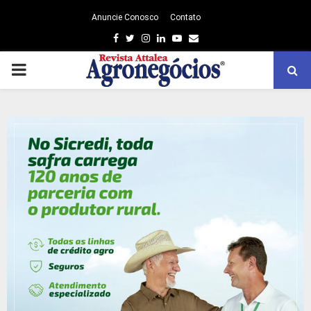
Anuncie Conosco
Contato
Facebook
Twitter
Instagram
Linkedin
Youtube
Email
PRIMARY
MENU