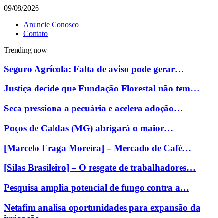
09/08/2026
Anuncie Conosco
Contato
Trending now
Seguro Agrícola: Falta de aviso pode gerar…
Justiça decide que Fundação Florestal não tem…
Seca pressiona a pecuária e acelera adoção…
Poços de Caldas (MG) abrigará o maior…
[Marcelo Fraga Moreira] – Mercado de Café…
[Silas Brasileiro] – O resgate de trabalhadores…
Pesquisa amplia potencial de fungo contra a…
Netafim analisa oportunidades para expansão da