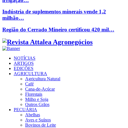
irrigação…
Indústria de suplementos minerais vende 1,2
milhão…
Região do Cerrado Mineiro certificou 420 mil…
Facebook
Twitter
Instagram
Linkedin
Youtube
Email
NOTÍCIAS
ARTIGOS
EDIÇÕES
AGRICULTURA
Agricultura Natural
Café
Cana-de-Açúcar
Florestais
Milho e Soja
Outros Grãos
PECUÁRIA
Abelhas
Aves e Suínos
Bovinos de Leite