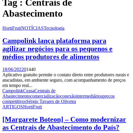
Tag : Centrais de
Abastecimento
HortiFruti
NOTÍCIAS
Tecnologia
Campolink lança plataforma para
agilizar negócios para os pequenos e
médios produtores de alimentos
18/06/2022
0
1440
Aplicativo gratuito permite o contato direto entre produtores rurais e
atacadistas, em ambiente seguro, com acompanhamento de preços
em tempo real...
Campolink
Ceasa
Centrais de
Abastecimento
comercialização
conexão
intermediários
preços
competitivos
Sérgio Tavares de Oliveira
ARTIGOS
HortiFruti
[Margarete Boteon] – Como modernizar
as Centrais de Abastecimento do País?