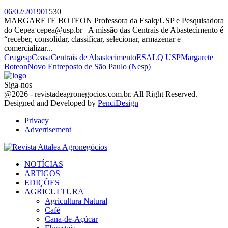
06/02/2019
0
1530
MARGARETE BOTEON Professora da Esalq/USP e Pesquisadora
do Cepea cepea@usp.br A missão das Centrais de Abastecimento é
“receber, consolidar, classificar, selecionar, armazenar e
comercializar...
Ceagesp
Ceasa
Centrais de Abastecimento
ESALQ USP
Margarete
Boteon
Novo Entreposto de São Paulo (Nesp)
Siga-nos
Facebook
Twitter
Instagram
Linkedin
Youtube
Email
@2026 - revistadeagronegocios.com.br. All Right Reserved.
Designed and Developed by
PenciDesign
Privacy
Advertisement
Facebook
Twitter
Instagram
Linkedin
Youtube
Email
NOTÍCIAS
ARTIGOS
EDIÇÕES
AGRICULTURA
Agricultura Natural
Café
Cana-de-Açúcar