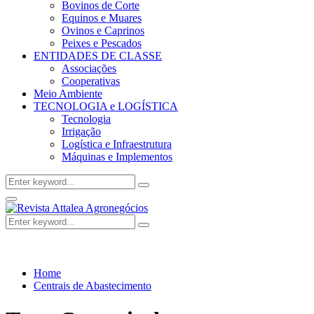
Bovinos de Corte
Equinos e Muares
Ovinos e Caprinos
Peixes e Pescados
ENTIDADES DE CLASSE
Associações
Cooperativas
Meio Ambiente
TECNOLOGIA e LOGÍSTICA
Tecnologia
Irrigação
Logística e Infraestrutura
Máquinas e Implementos
Search
Search
for:
Facebook
Twitter
Instagram
Linkedin
Youtube
Email
Primary
Menu
Search
Search
for:
Home
Centrais de Abastecimento