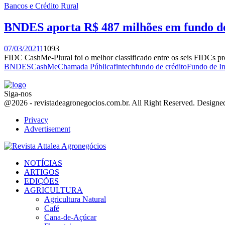
Bancos e Crédito Rural
BNDES aporta R$ 487 milhões em fundo de 
07/03/2021
1
1093
FIDC CashMe-Plural foi o melhor classificado entre os seis FIDCs pr
BNDES
CashMe
Chamada Pública
fintech
fundo de crédito
Fundo de In
Siga-nos
Facebook
Twitter
Instagram
Linkedin
Youtube
Email
@2026 - revistadeagronegocios.com.br. All Right Reserved. Design
Privacy
Advertisement
Facebook
Twitter
Instagram
Linkedin
Youtube
Email
NOTÍCIAS
ARTIGOS
EDIÇÕES
AGRICULTURA
Agricultura Natural
Café
Cana-de-Açúcar