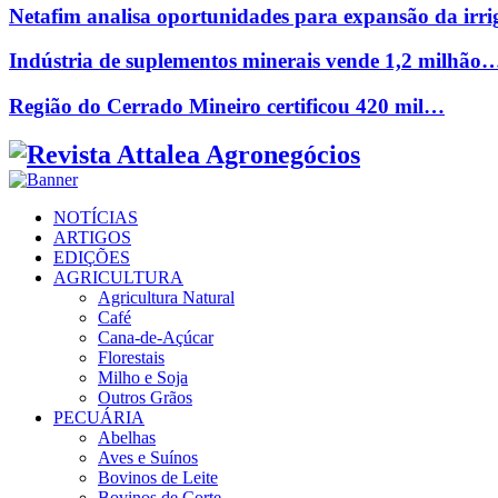
Netafim analisa oportunidades para expansão da ir
Indústria de suplementos minerais vende 1,2 milhão
Região do Cerrado Mineiro certificou 420 mil…
Facebook
Twitter
Instagram
Linkedin
Youtube
Email
NOTÍCIAS
ARTIGOS
EDIÇÕES
AGRICULTURA
Agricultura Natural
Café
Cana-de-Açúcar
Florestais
Milho e Soja
Outros Grãos
PECUÁRIA
Abelhas
Aves e Suínos
Bovinos de Leite
Bovinos de Corte