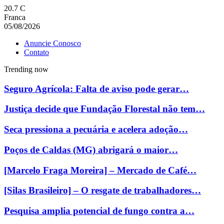
20.7
C
Franca
05/08/2026
Anuncie Conosco
Contato
Trending now
Seguro Agrícola: Falta de aviso pode gerar…
Justiça decide que Fundação Florestal não tem…
Seca pressiona a pecuária e acelera adoção…
Poços de Caldas (MG) abrigará o maior…
[Marcelo Fraga Moreira] – Mercado de Café…
[Silas Brasileiro] – O resgate de trabalhadores…
Pesquisa amplia potencial de fungo contra a…