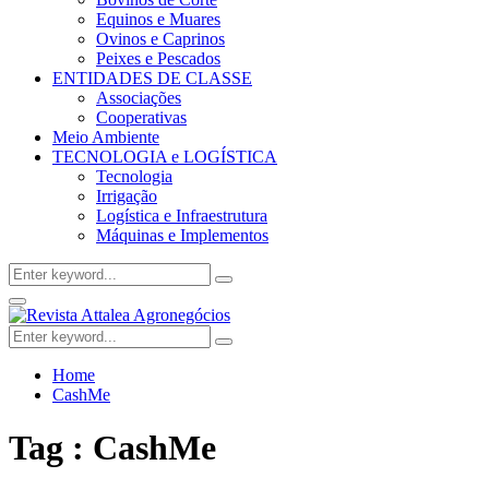
Equinos e Muares
Ovinos e Caprinos
Peixes e Pescados
ENTIDADES DE CLASSE
Associações
Cooperativas
Meio Ambiente
TECNOLOGIA e LOGÍSTICA
Tecnologia
Irrigação
Logística e Infraestrutura
Máquinas e Implementos
Search
Search
for:
Facebook
Twitter
Instagram
Linkedin
Youtube
Email
Primary
Menu
Search
Search
for:
Home
CashMe
Tag : CashMe