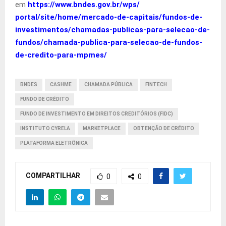
em
https://www.bndes.gov.br/wps/
portal/site/home/mercado-de-
capitais/fundos-de-
investimentos/chamadas-
publicas-para-selecao-de-
fundos/chamada-publica-para-
selecao-de-fundos-
de-credito-
para-mpmes/
BNDES
CASHME
CHAMADA PÚBLICA
FINTECH
FUNDO DE CRÉDITO
FUNDO DE INVESTIMENTO EM DIREITOS CREDITÓRIOS (FIDC)
INSTITUTO CYRELA
MARKETPLACE
OBTENÇÃO DE CRÉDITO
PLATAFORMA ELETRÔNICA
COMPARTILHAR
0
0