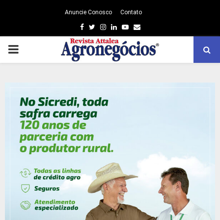
Anuncie Conosco
Contato
Facebook
Twitter
Instagram
Linkedin
Youtube
Email
PRIMARY
MENU