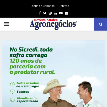
Anuncie Conosco
Contato
Facebook
Twitter
Instagram
Linkedin
Youtube
Email
PRIMARY
MENU