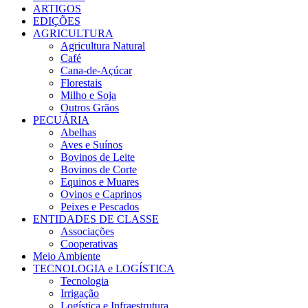
ARTIGOS
EDIÇÕES
AGRICULTURA
Agricultura Natural
Café
Cana-de-Açúcar
Florestais
Milho e Soja
Outros Grãos
PECUÁRIA
Abelhas
Aves e Suínos
Bovinos de Leite
Bovinos de Corte
Equinos e Muares
Ovinos e Caprinos
Peixes e Pescados
ENTIDADES DE CLASSE
Associações
Cooperativas
Meio Ambiente
TECNOLOGIA e LOGÍSTICA
Tecnologia
Irrigação
Logística e Infraestrutura