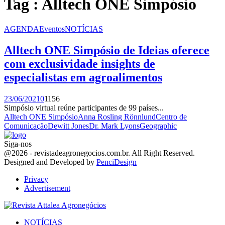
Tag : Alltech ONE Simpósio
AGENDA
Eventos
NOTÍCIAS
Alltech ONE Simpósio de Ideias oferece
com exclusividade insights de
especialistas em agroalimentos
23/06/2021
0
1156
Simpósio virtual reúne participantes de 99 países...
Alltech ONE Simpósio
Anna Rosling Rönnlund
Centro de
Comunicação
Dewitt Jones
Dr. Mark Lyons
Geographic
Siga-nos
Facebook
Twitter
Instagram
Linkedin
Youtube
Email
@2026 - revistadeagronegocios.com.br. All Right Reserved.
Designed and Developed by
PenciDesign
Privacy
Advertisement
Facebook
Twitter
Instagram
Linkedin
Youtube
Email
NOTÍCIAS