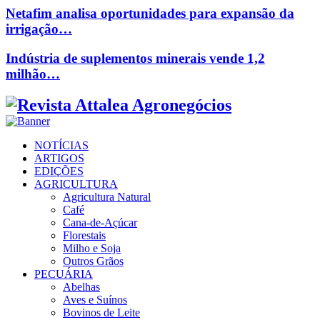
Netafim analisa oportunidades para expansão da
irrigação…
Indústria de suplementos minerais vende 1,2
milhão…
Facebook
Twitter
Instagram
Linkedin
Youtube
Email
NOTÍCIAS
ARTIGOS
EDIÇÕES
AGRICULTURA
Agricultura Natural
Café
Cana-de-Açúcar
Florestais
Milho e Soja
Outros Grãos
PECUÁRIA
Abelhas
Aves e Suínos
Bovinos de Leite