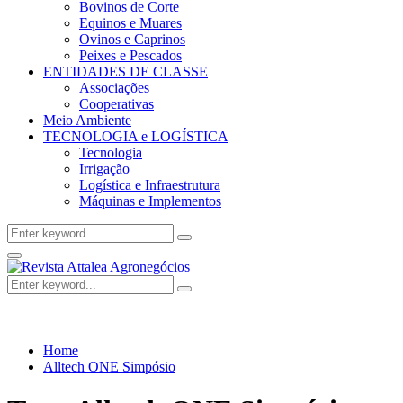
Bovinos de Corte
Equinos e Muares
Ovinos e Caprinos
Peixes e Pescados
ENTIDADES DE CLASSE
Associações
Cooperativas
Meio Ambiente
TECNOLOGIA e LOGÍSTICA
Tecnologia
Irrigação
Logística e Infraestrutura
Máquinas e Implementos
Search
Search
for:
Facebook
Twitter
Instagram
Linkedin
Youtube
Email
Primary
Menu
Search
Search
for:
Home
Alltech ONE Simpósio