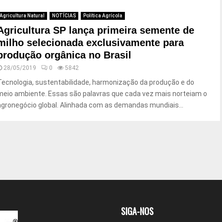
Agricultura Natural
NOTÍCIAS
Política Agrícola
Agricultura SP lança primeira semente de
milho selecionada exclusivamente para
produção orgânica no Brasil
28/05/2019
0
5842
Tecnologia, sustentabilidade, harmonização da produção e do
meio ambiente. Essas são palavras que cada vez mais norteiam o
agronegócio global. Alinhada com as demandas mundiais...
SIGA-NOS