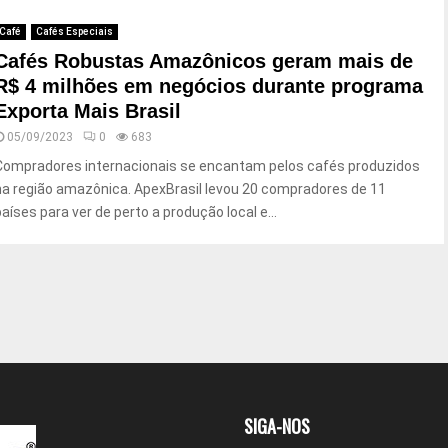
Café
Cafés Especiais
Cafés Robustas Amazônicos geram mais de
R$ 4 milhões em negócios durante programa
Exporta Mais Brasil
05/09/2023
0
683
Compradores internacionais se encantam pelos cafés produzidos
na região amazônica. ApexBrasil levou 20 compradores de 11
países para ver de perto a produção local e...
SIGA-NOS