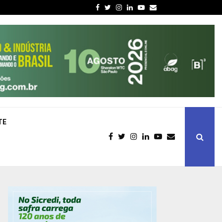
Facebook
Twitter
Instagram
Linkedin
Youtube
Email
TE