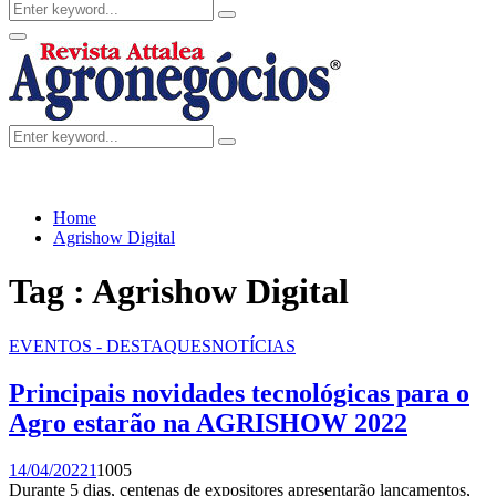
Search
Search
for:
Facebook
Twitter
Instagram
Linkedin
Youtube
Email
Primary
Menu
Search
Search
for:
Home
Agrishow Digital
Tag : Agrishow Digital
EVENTOS - DESTAQUES
NOTÍCIAS
Principais novidades tecnológicas para o
Agro estarão na AGRISHOW 2022
14/04/2022
1
1005
Durante 5 dias, centenas de expositores apresentarão lançamentos,