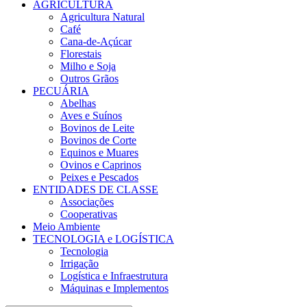
AGRICULTURA
Agricultura Natural
Café
Cana-de-Açúcar
Florestais
Milho e Soja
Outros Grãos
PECUÁRIA
Abelhas
Aves e Suínos
Bovinos de Leite
Bovinos de Corte
Equinos e Muares
Ovinos e Caprinos
Peixes e Pescados
ENTIDADES DE CLASSE
Associações
Cooperativas
Meio Ambiente
TECNOLOGIA e LOGÍSTICA
Tecnologia
Irrigação
Logística e Infraestrutura
Máquinas e Implementos