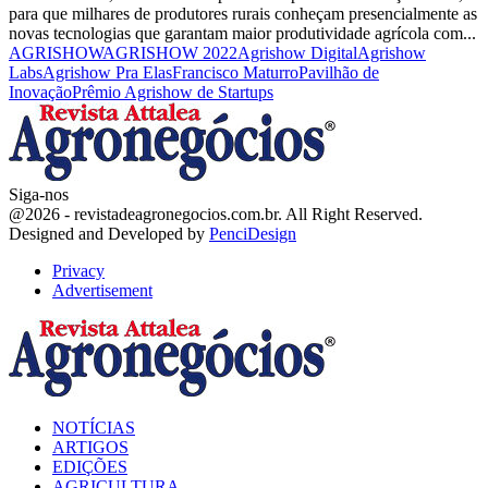
para que milhares de produtores rurais conheçam presencialmente as
novas tecnologias que garantam maior produtividade agrícola com...
AGRISHOW
AGRISHOW 2022
Agrishow Digital
Agrishow
Labs
Agrishow Pra Elas
Francisco Maturro
Pavilhão de
Inovação
Prêmio Agrishow de Startups
Siga-nos
Facebook
Twitter
Instagram
Linkedin
Youtube
Email
@2026 - revistadeagronegocios.com.br. All Right Reserved.
Designed and Developed by
PenciDesign
Privacy
Advertisement
Facebook
Twitter
Instagram
Linkedin
Youtube
Email
NOTÍCIAS
ARTIGOS
EDIÇÕES
AGRICULTURA