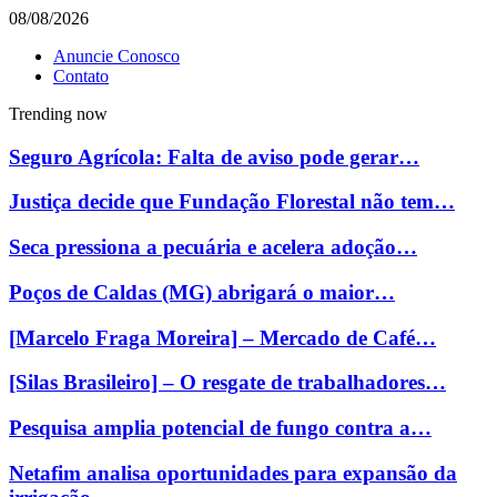
08/08/2026
Anuncie Conosco
Contato
Trending now
Seguro Agrícola: Falta de aviso pode gerar…
Justiça decide que Fundação Florestal não tem…
Seca pressiona a pecuária e acelera adoção…
Poços de Caldas (MG) abrigará o maior…
[Marcelo Fraga Moreira] – Mercado de Café…
[Silas Brasileiro] – O resgate de trabalhadores…
Pesquisa amplia potencial de fungo contra a…
Netafim analisa oportunidades para expansão da