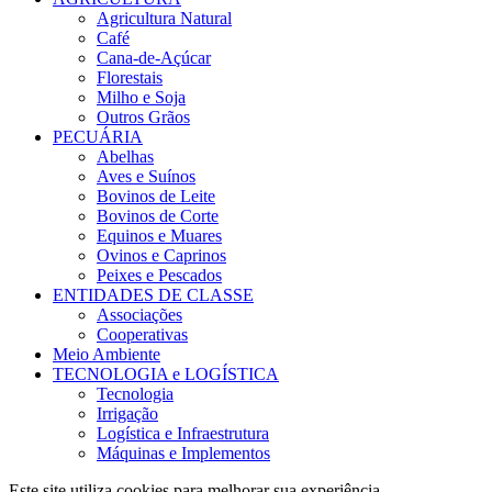
Agricultura Natural
Café
Cana-de-Açúcar
Florestais
Milho e Soja
Outros Grãos
PECUÁRIA
Abelhas
Aves e Suínos
Bovinos de Leite
Bovinos de Corte
Equinos e Muares
Ovinos e Caprinos
Peixes e Pescados
ENTIDADES DE CLASSE
Associações
Cooperativas
Meio Ambiente
TECNOLOGIA e LOGÍSTICA
Tecnologia
Irrigação
Logística e Infraestrutura
Máquinas e Implementos
Este site utiliza cookies para melhorar sua experiência.